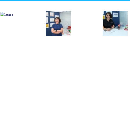
Çalış
Hafta İ
2013 yılında açılarak Ankarada
10.00 -
“Çocukların Diş Kliniği” olarak hizmet
vermekteyiz..
Cumart
10.00 
Çayyolu / Ankara