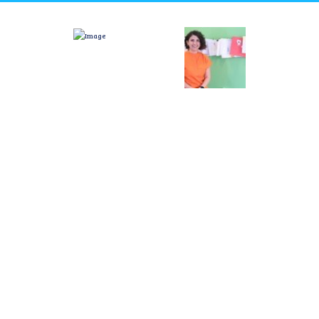
Menü
ma Saatleri
Anasayfa
çi
Hakkımda
 18.00
Tedaviler
Foto Galeri
esi
- 15.00
Video Galeri