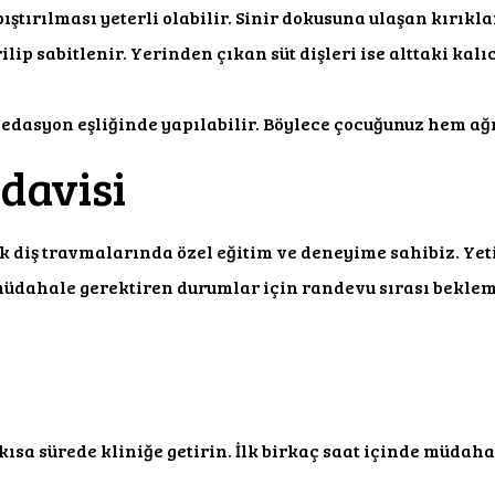
tırılması yeterli olabilir. Sinir dokusuna ulaşan kırıklar
ilip sabitlenir. Yerinden çıkan süt dişleri ise alttaki ka
 sedasyon eşliğinde yapılabilir. Böylece çocuğunuz hem a
davisi
diş travmalarında özel eğitim ve deneyime sahibiz. Yetişki
ı müdahale gerektiren durumlar için randevu sırası bekl
ısa sürede kliniğe getirin. İlk birkaç saat içinde müdahal