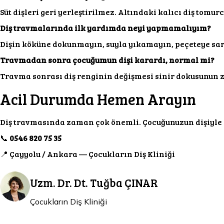
Süt dişleri geri yerleştirilmez. Altındaki kalıcı diş tom
Diş travmalarında ilk yardımda neyi yapmamalıyım?
Dişin köküne dokunmayın, suyla yıkamayın, peçeteye sarm
Travmadan sonra çocuğumun dişi karardı, normal mi?
Travma sonrası diş renginin değişmesi sinir dokusunun zar
Acil Durumda Hemen Arayın
Diş travmasında zaman çok önemli. Çocuğunuzun dişiyle i
📞
0546 820 75 35
📍 Çayyolu / Ankara — Çocukların Diş Kliniği
Uzm. Dr. Dt. Tuğba ÇINAR
Çocukların Diş Kliniği