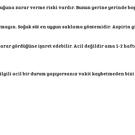
urcuğuna zarar verme riski vardır. Bunun yerine yerinde bo
ayın. Soğuk süt en uygun saklama yöntemidir. Aspirin gib
ar gördüğüne işaret edebilir. Acil değildir ama 1-2 hafta
lgili acil bir durum yaşıyorsanız vakit kaybetmeden bizi