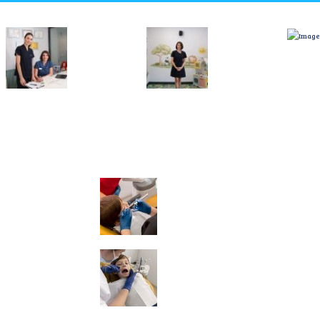
Blog Yazıları
Çocuklarda Diş Çekimi
29.06.2026
Diş Kırıldığında Ne
Yapılmalı? Çocuk ve
Yetişkin İçin Rehber
16.05.2026