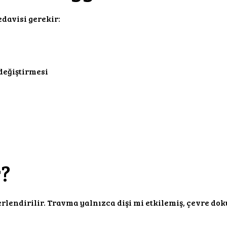
davisi gerekir:
değiştirmesi
r?
lendirilir. Travma yalnızca dişi mi etkilemiş, çevre dok